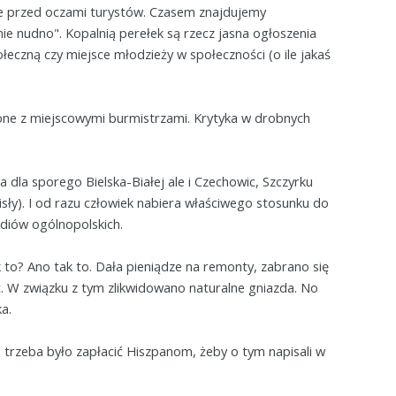
 przed oczami turystów. Czasem znajdujemy
ie nudno". Kopalnią perełek są rzecz jasna ogłoszenia
eczną czy miejsce młodzieży w społeczności (o ile jakaś
nione z miejscowymi burmistrzami. Krytyka w drobnych
 dla sporego Bielska-Białej ale i Czechowic, Szczyrku
Wisły). I od razu człowiek nabiera właściwego stosunku do
diów ogólnopolskich.
 to? Ano tak to. Dała pieniądze na remonty, zabrano się
. W związku z tym zlikwidowano naturalne gniazda. No
ka.
e trzeba było zapłacić Hiszpanom, żeby o tym napisali w