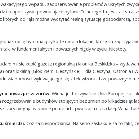
 wakacyjnego wypadu, zaobserwowanie problemów ukrytych zwykle
ź na uporczywie powracające pytanie "dlaczego tu jest tak straszn
z których od ręki można wyczytać realną sytuację gospodarczą, społ
jednak rację bytu mają tylko te media lokalne, które są zaprzyjaź
 tak, w fundamentalnych i poważnych nigdy w życiu. Niestety.
udało mi się kupić gazetę regionalną (Kronika Beskidzka – wydawana
a) oraz lokalną (Głos Ziemi Cieszyńskiej – dla Cieszyna, Ustronia i 
u wiadomości wylewającego się z telewizora i tzw. poważnych me
ynie inwazja szczurów.
Winna jest oczywiście Unia Europejska. Jak
 rozgrzebywanie budynków stojących bez zmian po kilkadziesiąt lat
 szczury biegają w panice po ulicach, piwnicach i tak dalej. Wina Tus
ku śmierdzi.
Cóż za niespodzianka. Na serio zaskakuje za to fakt, ż
.