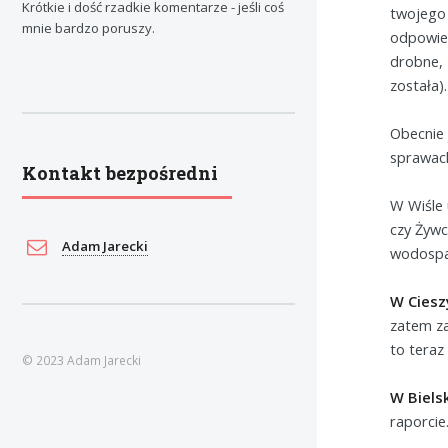
Krótkie i dość rzadkie komentarze - jeśli coś
twojego
mnie bardzo poruszy.
odpowied
drobne, 
została).
Obecnie 
sprawach
Kontakt bezpośredni
W Wiśle 
czy Żywc
Adam Jarecki
wodospad
W Ciesz
zatem za
to teraz
© 2023 Adam Jarecki
W Biels
raporcie